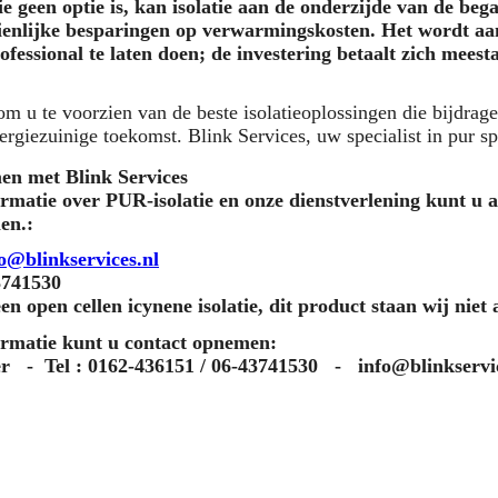
ie geen optie is, kan isolatie aan de onderzijde van de be
zienlijke besparingen op verwarmingskosten. Het wordt a
ofessional te laten doen; de investering betaalt zich meest
om u te voorzien van de beste isolatieoplossingen die bijdrag
rgiezuinige toekomst. Blink Services, uw specialist in pur spu
en met Blink Services
rmatie over PUR-isolatie en onze dienstverlening kunt u al
en.:
o@blinkservices.nl
3741530
en open cellen icynene isolatie, dit product staan wij niet 
ormatie kunt u contact opnemen:
r - Tel : 0162-436151 / 06-43741530 - info@blinkse