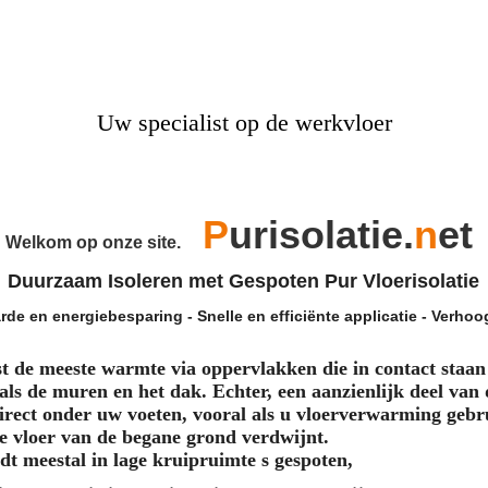
Uw specialist op de werkvloer
P
ur
isolatie.
n
et
Welkom op onze site.
Duurzaam Isoleren met Gespoten Pur Vloerisolatie
de en energiebesparing - Snelle en efficiënte applicatie - Verhoo
st de meeste warmte via oppervlakken die in contact staan
oals de muren en het dak. Echter, een aanzienlijk deel va
irect onder uw voeten, vooral als u vloerverwarming gebr
 vloer van de begane grond verdwijnt.
dt meestal in lage kruipruimte s gespoten
,