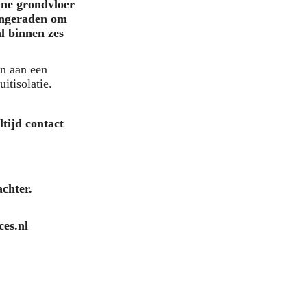
gane grondvloer
angeraden om
al binnen zes
en aan een
itisolatie.
tijd contact
achter.
rvices.nl