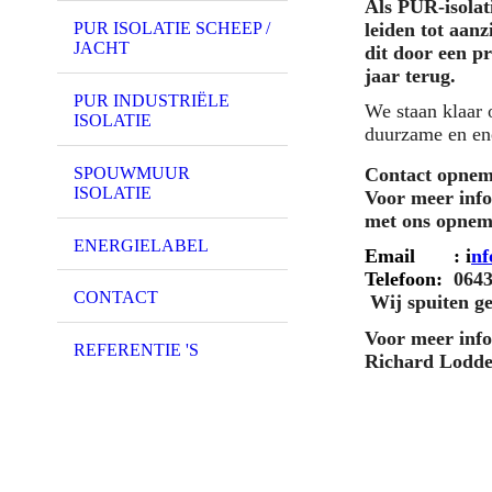
Als PUR-isolat
leiden tot aan
PUR ISOLATIE SCHEEP /
JACHT
dit door een pr
jaar terug.
PUR INDUSTRIËLE
We staan klaar 
ISOLATIE
duurzame en ene
SPOUWMUUR
Contact opnem
ISOLATIE
Voor meer info
met ons opnem
ENERGIELABEL
Email : i
nf
Telefoon:
064
CONTACT
Wij spuiten ge
Voor meer inf
REFERENTIE 'S
Richard Lodde