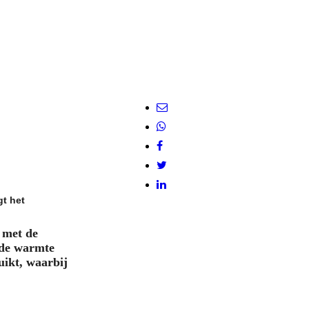
gt het
 met de
n de warmte
uikt, waarbij